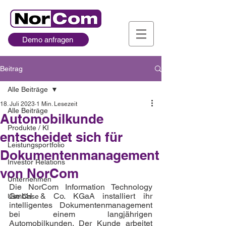
Demo anfragen
Beitrag
Alle Beiträge
18. Juli 2023
1 Min. Lesezeit
Alle Beiträge
Automobilkunde
Produkte / KI
entscheidet sich für
Leistungsportfolio
Dokumentenmanagement
Investor Relations
von NorCom
Unternehmen
Die NorCom Information Technology 
GmbH & Co. KGaA installiert ihr 
Use Case
intelligentes Dokumentenmanagement 
bei einem langjährigen 
Automobilkunden. Der Kunde arbeitet 