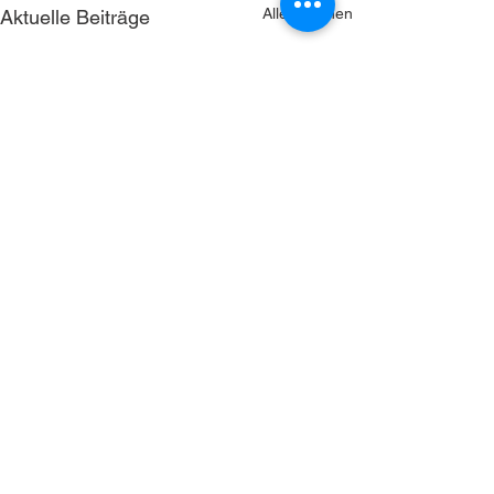
Alle ansehen
Aktuelle Beiträge
NorCom bietet technologische Lösungen für
Themen, die fast alle großen Konzerne sowie
große öffentliche Verwaltungen vor
Herausforderungen stellen: Das schnelle,
sichere Arbeiten mit und Austauschen von
großen Datenmengen, Information
Governance, rechtskonformes Data Lifecycle