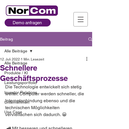
Demo anfragen
Beitrag
Alle Beiträge
12. Juli 2022
1 Min. Lesezeit
Alle Beiträge
Schnellere
Produkte / KI
Geschäftsprozesse
Leistungsportfolio
Die Technologie entwickelt sich stetig 
Investor Relations
weiter. Computer werden schneller, die 
Internetanbindung ebenso und die 
Unternehmen
technischen Möglichkeiten 
Use Case
vervielfachen sich dadurch. 😀
 🚄 Mit besseren und schnelleren 