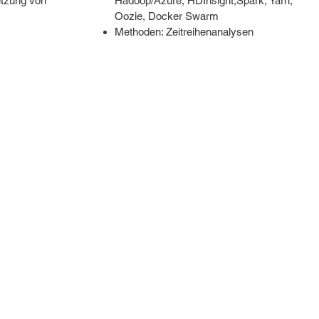
etzung von
Hadoop/Azure, HDInsight,Spark, Yarn,
Oozie, Docker Swarm
Methoden: Zeitreihenanalysen