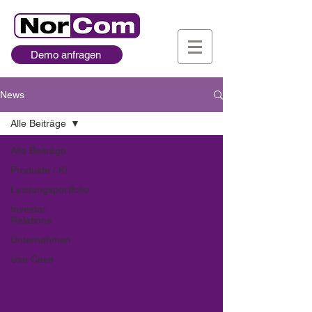
Demo anfragen
News
Alle Beiträge
Alle Beiträge
Produkte / KI
Leistungsportfolio
Investor
Relations
Unternehmen
Use Case