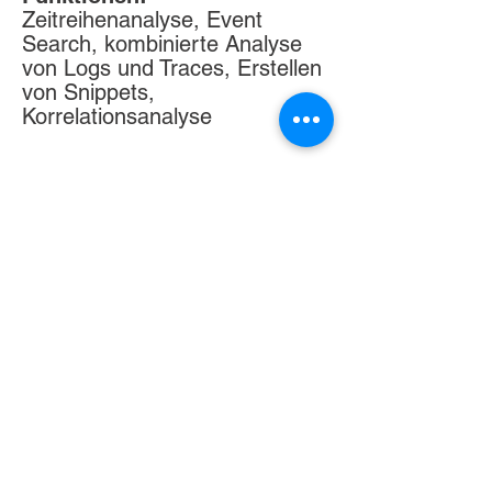
Zeitreihenanalyse, Event
Search, kombinierte Analyse
von Logs und Traces,
Erstellen
von Snippets,
Korrelationsanalyse
Alle Apps ansehen
Ihre Vorteile mit
DaSense
Erprobt
DaSense ist seit vielen Jahren im
Einsatz und bringt in Projekten
eine Effizienzsteigerung bis 100 %