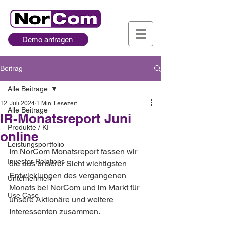
Demo anfragen
Beitrag
Alle Beiträge
12. Juli 2024
1 Min. Lesezeit
Alle Beiträge
IR-Monatsreport Juni
Produkte / KI
online
Leistungsportfolio
Im NorCom Monatsreport fassen wir 
Investor Relations
die aus unserer Sicht wichtigsten 
Entwicklungen des vergangenen 
Unternehmen
Monats bei NorCom und im Markt für 
Use Case
unsere Aktionäre und weitere 
Interessenten zusammen. 