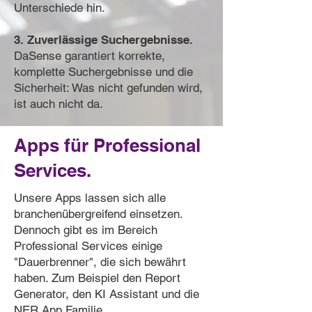
Unterschiede hin.
3. Zuverlässige Suchergebnisse.
DaSense garantiert korrekte,
komplette Suchergebnisse und die
Sicherheit: Was nicht gefunden wird,
ist auch nicht da.
Apps für Professional
Services.
Unsere Apps lassen sich alle
branchenübergreifend einsetzen.
Dennoch gibt es im Bereich
Professional Services einige
"Dauerbrenner", die sich bewährt
haben. Zum Beispiel den Report
Generator, den KI Assistant und die
NER App Familie.