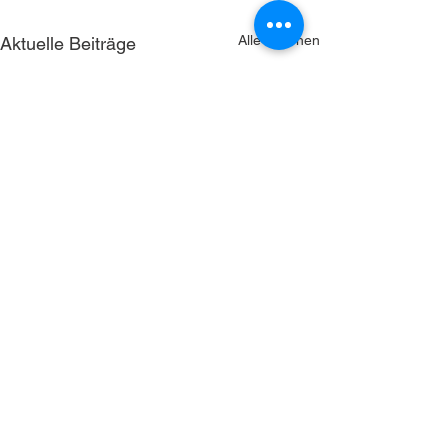
Alle ansehen
Aktuelle Beiträge
NorCom bietet technologische Lösungen für
Themen, die fast alle großen Konzerne sowie
große öffentliche Verwaltungen vor
Herausforderungen stellen: Das schnelle,
sichere Arbeiten mit und Austauschen von