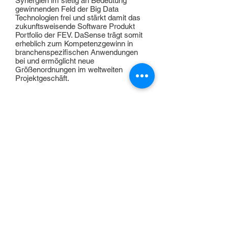
Synergien im stetig an Bedeutung
gewinnenden Feld der Big Data
Technologien frei und stärkt damit das
zukunftsweisende Software Produkt
Portfolio der FEV. DaSense trägt somit
erheblich zum Kompetenzgewinn in
branchenspezifischen Anwendungen
bei und ermöglicht neue
Größenordnungen im weltweiten
Projektgeschäft.
KONTAKT
Bei allen Fragen hilft unser IR Team gerne
weiter!
089 / 939 48 0
aktie@norcom.de