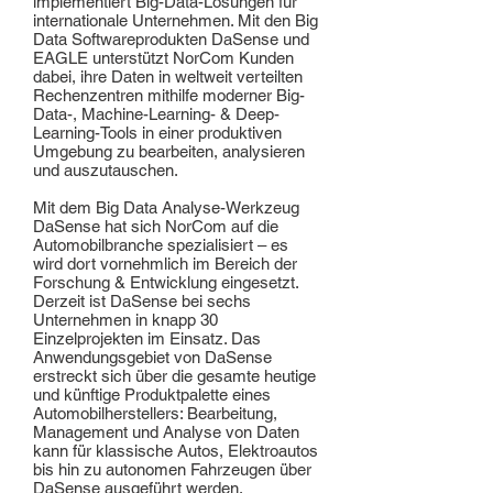
implementiert Big-Data-Lösungen für
internationale Unternehmen. Mit den Big
Data Softwareprodukten DaSense und
EAGLE unterstützt NorCom Kunden
dabei, ihre Daten in weltweit verteilten
Rechenzentren mithilfe moderner Big-
Data-, Machine-Learning- & Deep-
Learning-Tools in einer produktiven
Umgebung zu bearbeiten, analysieren
und auszutauschen.
Mit dem Big Data Analyse-Werkzeug
DaSense hat sich NorCom auf die
Automobilbranche spezialisiert – es
wird dort vornehmlich im Bereich der
Forschung & Entwicklung eingesetzt.
Derzeit ist DaSense bei sechs
Unternehmen in knapp 30
Einzelprojekten im Einsatz. Das
Anwendungsgebiet von DaSense
erstreckt sich über die gesamte heutige
und künftige Produktpalette eines
Automobilherstellers: Bearbeitung,
Management und Analyse von Daten
kann für klassische Autos, Elektroautos
bis hin zu autonomen Fahrzeugen über
DaSense ausgeführt werden.