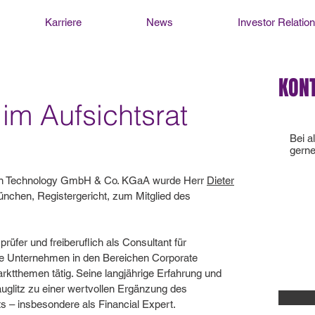
Karriere
News
Investor Relatio
KON
im Aufsichtsrat
Bei a
gerne
ion Technology GmbH & Co. KGaA wurde Herr
Dieter
089
nchen, Registergericht, zum Mitglied des
prüfer und freiberuflich als Consultant für
rte Unternehmen in den Bereichen Corporate
rktthemen tätig. Seine langjährige Erfahrung und
glitz zu einer wertvollen Ergänzung des
 – insbesondere als Financial Expert.