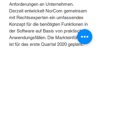
Anforderungen an Unternehmen.
Derzeit entwickelt NorCom gemeinsam
mit Rechtsexperten ein umfassendes
Konzept für die benötigten Funktionen in
der Software auf Basis von praktischen
Anwendungsfällen. Die Markteinführung
ist für das erste Quartal 2020 geplant.
KONTAKT
Bei allen Fragen hilft unser Marketing Team
gerne weiter!
089 / 939 48 0
marketing@norcom.de