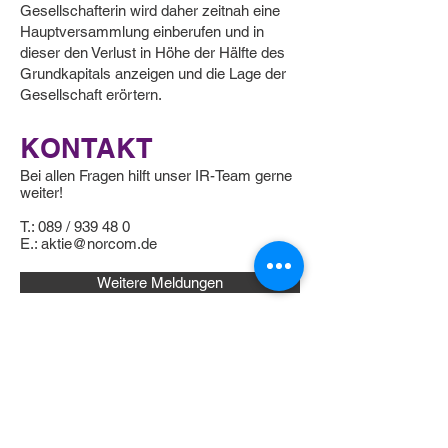
Gesellschafterin wird daher zeitnah eine
Hauptversammlung einberufen und in
dieser den Verlust in Höhe der Hälfte des
Grundkapitals anzeigen und die Lage der
Gesellschaft erörtern.
KONTAKT
Bei allen Fragen hilft unser IR-Team gerne
weiter!
T.: 089 / 939 48 0
E.:
aktie@norcom.de
Weitere Meldungen
NorCom bietet technologische Lösungen für
Themen, die fast alle großen Konzerne sowie
große öffentliche Verwaltungen vor
Herausforderungen stellen: Das schnelle,
sichere Arbeiten mit und Austauschen von
großen Datenmengen, Information