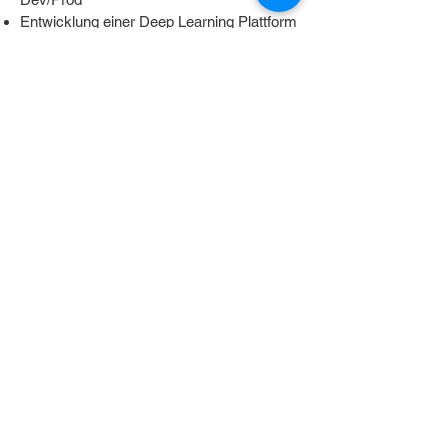
Entwicklung einer Deep Learning Plattform
für Dev/Prod
Technologien & Methoden
Applikationen: DaSense, Grafana, ROS,
Jira, Confluence
Daten/-banken: HDFS, Hbase, MySQL,
Hive rosbg, matlab, HDF5
Sprachen / Frameworks: Python
(Anaconda Stack), Java, Javascript,
Hadoop/MapR/AWS, Spark, Yarn, Oozie,
Docker Swarm, Mesos, Kubernetes,
Caffe, Tensorflow, Kerberos,
Methoden: Job Scheduling, Data/Model
Management, CI/CD
KONTAKT AUFNEHMEN UND MEHR