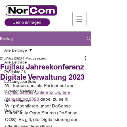
Demo anfragen
Beitrag
Alle Beiträge
21. März 2023
1 Min. Lesezeit
Alle Beiträge
Fujitsu Jahreskonferenz
Produkte / KI
Digitale Verwaltung 2023
Leistungsportfolio
Wir freuen uns, als Partner auf der 
Investor Relations
Fujitsu Jahreskonferenz Digitale 
Verwaltung 2023 
dabei zu sein!
Unternehmen
Wir präsentieren unser DaSense 
Use Case
Community Open Source (DaSense 
COS): Es gilt, die Digitalisierung der 
öffentlichen Verwaltung 