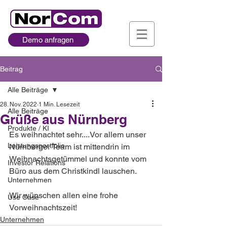
Demo anfragen
Beitrag
Alle Beiträge
28. Nov. 2022
1 Min. Lesezeit
Alle Beiträge
Grüße aus Nürnberg
Produkte / KI
Es weihnachtet sehr....Vor allem unser 
Leistungsportfolio
Nürnberger Team ist mittendrin im 
Weihnachtsgetümmel und konnte vom 
Investor Relations
Büro aus dem Christkindl lauschen.
Unternehmen
Wir wünschen allen eine frohe 
Use Case
Vorweihnachtszeit!
Unternehmen