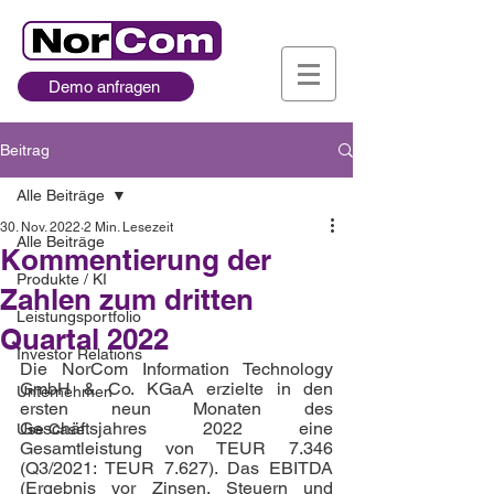
Demo anfragen
Beitrag
Alle Beiträge
30. Nov. 2022
2 Min. Lesezeit
Alle Beiträge
Kommentierung der
Produkte / KI
Zahlen zum dritten
Leistungsportfolio
Quartal 2022
Investor Relations
Die NorCom Information Technology 
GmbH & Co. KGaA erzielte in den 
Unternehmen
ersten neun Monaten des 
Geschäftsjahres 2022 eine 
Use Case
Gesamtleistung von TEUR 7.346 
(Q3/2021: TEUR 7.627). Das EBITDA 
(Ergebnis vor Zinsen, Steuern und 