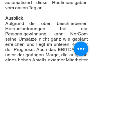
automatisiert diese Routineaufgaben 
vom ersten Tag an.
Ausblick
Aufgrund der oben beschriebenen 
Herausforderungen bei der 
Personalgewinnung kann NorCom 
seine Umsätze nicht ganz wie geplant 
erreichen und liegt im unteren Korridor 
der Prognose. Auch das EBITDA leidet 
unter der geringen Marge, die aufgrund 
eines hohen Anteils externer Mitarbeiter 
entsteht.  
https://www.norcom.de/finanzberichte
Unternehmen
Investor Relations
Alle ansehen
Aktuelle Beiträge