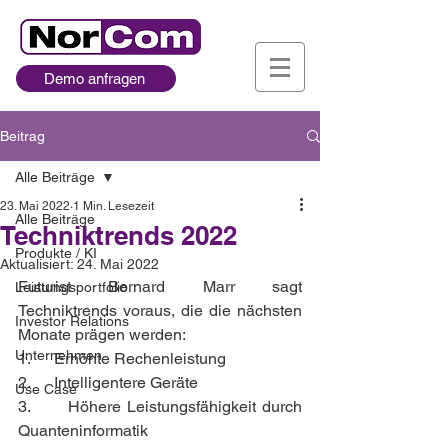
Demo anfragen
Beitrag
Alle Beiträge
23. Mai 2022
1 Min. Lesezeit
Alle Beiträge
Techniktrends 2022
Produkte / KI
Aktualisiert:
24. Mai 2022
Futurist Bernard Marr sagt 
Leistungsportfolio
Techniktrends voraus, die die nächsten 
Investor Relations
Monate prägen werden: 
Unternehmen
1.      Erhöhte Rechenleistung
2.      Intelligentere Geräte
Use Case
3.      Höhere Leistungsfähigkeit durch 
Quanteninformatik