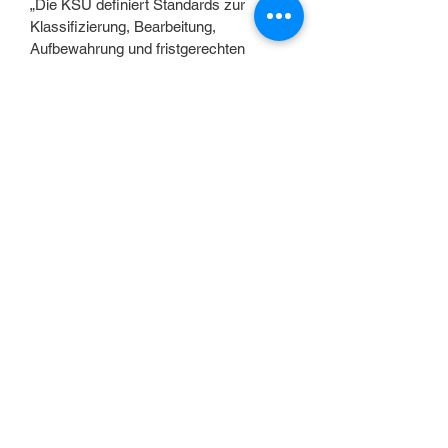
„Die KSU definiert Standards zur
Klassifizierung, Bearbeitung,
Aufbewahrung und fristgerechten
Löschung von Daten und Dokumenten.
Insbesondere temporäre Dokumente
werden so frühzeitig ausgesiebt und
Datenmüll vermieden. Bei zu
löschenden Dokumenten wird
sichergestellt, dass sie auch tatsächlich
nicht mehr wiederherstellbar sind –
insbesondere seit Eintritt der DSGVO
ist das ein relevanter Punkt. Mit dieser
Installation haben wir ein
hervorragendes Referenzprojekt für die
weitere Vermarktung.“, so Nordbakk.
KONTAKT