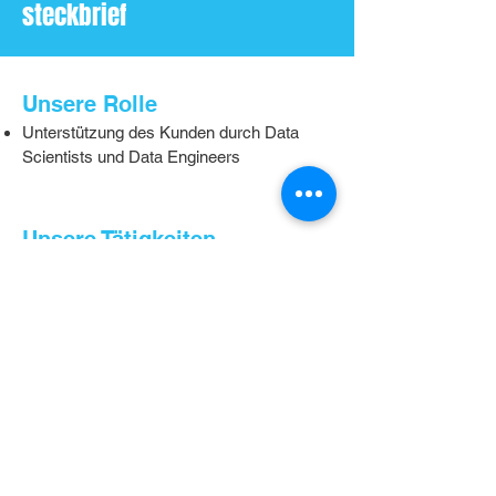
steckbrief
Unsere Rolle
Unterstützung des Kunden durch Data
Scientists und Data Engineers
Unsere Tätigkeiten
Entwicklung einer Bibliothek zur pattern-
basierten Extraktion definierter Ereignisse
Anwendung von Advanced Analytics,
Machine Learning und Deep Learning zum
Tagging anomaler Ereignisse
Export relevanter Datenausschnitte und
Bereitstellung für vorhandenes
Visualisierungstool