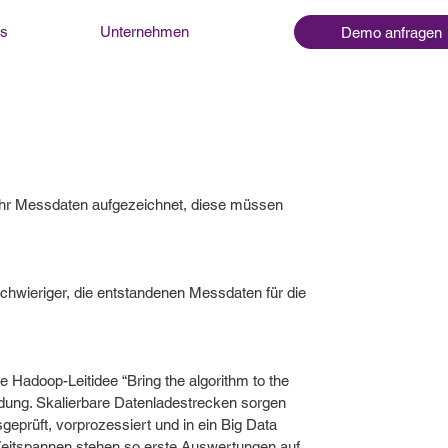
ns
Unternehmen
Demo anfragen
ehr Messdaten aufgezeichnet, diese müssen
chwieriger, die entstandenen Messdaten für die
 Hadoop-Leitidee “Bring the algorithm to the
dung. Skalierbare Datenladestrecken sorgen
eprüft, vorprozessiert und in ein Big Data
Zeitspannen stehen so erste Auswertungen auf