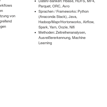
e
Daten/-banken: Hbase, HDFS, MF4,
orkflows
Parquet, ORC, Avro
en
Sprachen / Frameworks: Python
etzung von
(Anaconda Stack), Java,
reifend
Hadoop/Mapr/Hortonworks, Airflow,
ngen
Spark, Yarn, Oozie, Nifi
Methoden: Zeitreihenanalysen,
Ausreißererkennung, Machine
Learning