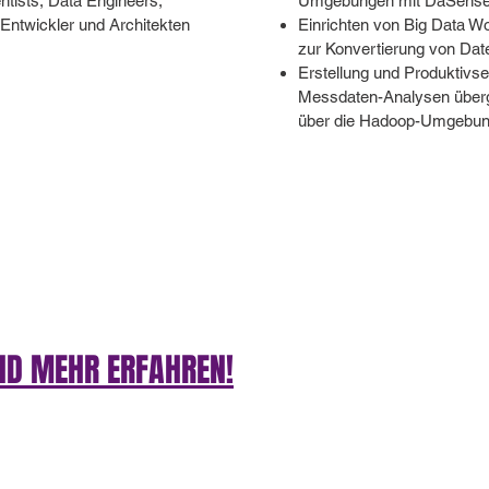
ntists, Data Engineers,
Umgebungen mit DaSens
Entwickler und Architekten
Einrichten von Big Data W
zur Konvertierung von Dat
Erstellung und Produktivs
Messdaten-Analysen überg
über die Hadoop-Umgebu
ND MEHR ERFAHREN!