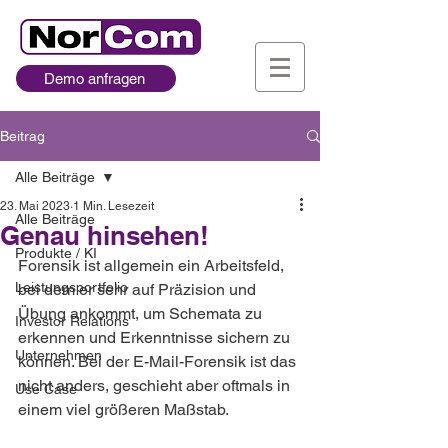
Demo anfragen
Beitrag
Alle Beiträge
23. Mai 2023
1 Min. Lesezeit
Alle Beiträge
Genau hinsehen!
Produkte / KI
Forensik ist allgemein ein Arbeitsfeld, 
Leistungsportfolio
bei dem er sehr auf Präzision und 
Übung ankommt, um Schemata zu 
Investor Relations
erkennen und Erkenntnisse sichern zu 
Unternehmen
können. Bei der E-Mail-Forensik ist das 
nicht anders, geschieht aber oftmals in 
Use Case
einem viel größeren Maßstab.