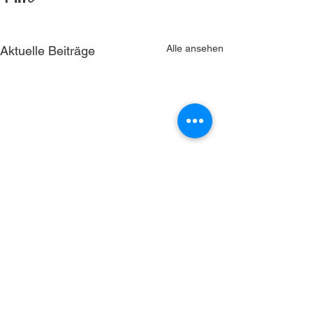
Alle ansehen
Aktuelle Beiträge
NorCom bietet technologische Lösungen für
Themen, die fast alle großen Konzerne sowie
große öffentliche Verwaltungen vor