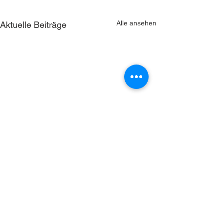
Alle ansehen
Aktuelle Beiträge
NorCom bietet technologische Lösungen für
Themen, die fast alle großen Konzerne sowie
große öffentliche Verwaltungen vor
Herausforderungen stellen: Das schnelle,
sichere Arbeiten mit und Austauschen von