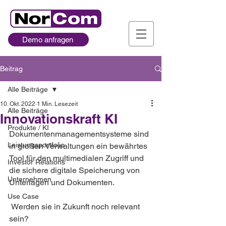
Demo anfragen
Beitrag
Alle Beiträge
10. Okt. 2022
1 Min. Lesezeit
Alle Beiträge
Innovationskraft KI
Produkte / KI
Dokumentenmanagementsysteme sind 
Leistungsportfolio
in großen Verwaltungen ein bewährtes 
Tool für den multimedialen Zugriff und 
Investor Relations
die sichere digitale Speicherung von 
Unternehmen
Unterlagen und Dokumenten.
Use Case
 Werden sie in Zukunft noch relevant 
sein?