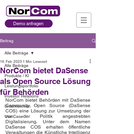
Demo anfragen
Beitrag
Alle Beiträge
16. Feb. 2023
1 Min. Lesezeit
Alle Beiträge
NorCom bietet DaSense
Produkte / KI
als Open Source Lösung
Leistungsportfolio
für Behörden
Investor Relations
NorCom bietet Behörden mit DaSense 
Community Open Source (DaSense 
Unternehmen
COS) eine Lösung zur Umsetzung der 
von der Politik angestrebten 
Use Case
Digitalisierung. Unter dem Namen 
DaSense COS erhalten öffentliche 
Verwaltungen die Künstliche Intelligenz 