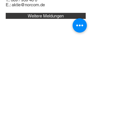
E.:
aktie@norcom.de
Weitere Meldungen
NorCom bietet technologische Lösungen für
Themen, die fast alle großen Konzerne sowie
große öffentliche Verwaltungen vor
Herausforderungen stellen: Das schnelle,
sichere Arbeiten mit und Austauschen von
großen Datenmengen, Information
Governance, rechtskonformes Data Lifecycle
Management sowie der Einsatz von
künstlicher Intelligenz und Data Analytics in
den genannten Bereichen.
NorCom Information Technology GmbH & Co.
KGaA, Gabelsbergerstraße 4, 80333
München, T
+49 (0) 89 939 48 0
,
E-Mail
info@norcom.de
Impressum